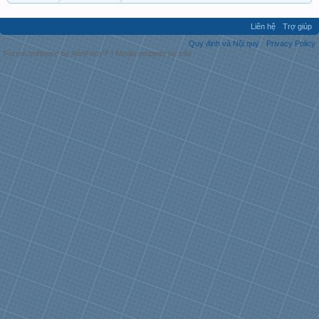
Liên hệ
Trợ giúp
Quy định và Nội quy
Privacy Policy
Forum software by XenForo™
|
Media embeds by s9e