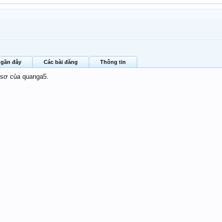
 gần đây
Các bài đăng
Thông tin
 sơ của quanga5.