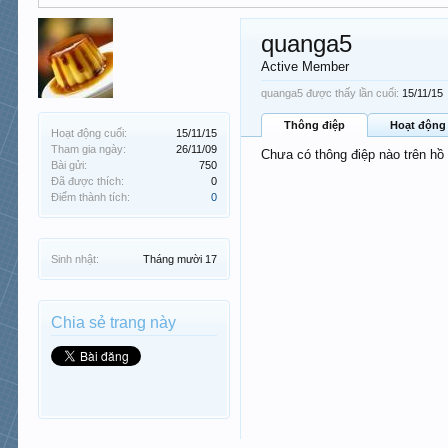
quanga5
Active Member
quanga5 được thấy lần cuối:
15/11/15
Thông điệp
Hoạt động
Hoạt động cuối:
15/11/15
Tham gia ngày:
26/11/09
Chưa có thông điệp nào trên hồ
Bài gửi:
750
Đã được thích:
0
Điểm thành tích:
0
Sinh nhật:
Tháng mười 17
Chia sẻ trang này