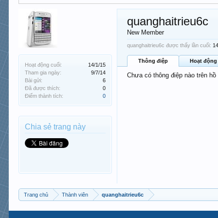
quanghaitrieu6c
New Member
quanghaitrieu6c được thấy lần cuối:
14
Thông điệp
Hoạt động
Hoạt động cuối:
14/1/15
Tham gia ngày:
9/7/14
Chưa có thông điệp nào trên hồ
Bài gửi:
6
Đã được thích:
0
Điểm thành tích:
0
Chia sẻ trang này
Trang chủ
Thành viên
quanghaitrieu6c