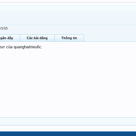
/1/15
 gần đây
Các bài đăng
Thông tin
 sơ của quanghaitrieu6c.