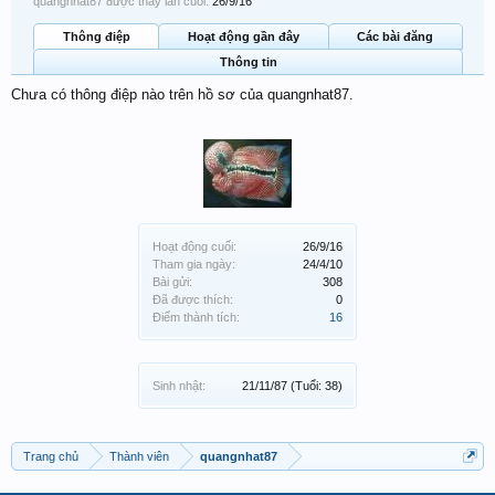
quangnhat87 được thấy lần cuối:
26/9/16
Thông điệp
Hoạt động gần đây
Các bài đăng
Thông tin
Chưa có thông điệp nào trên hồ sơ của quangnhat87.
Hoạt động cuối:
26/9/16
Tham gia ngày:
24/4/10
Bài gửi:
308
Đã được thích:
0
Điểm thành tích:
16
Sinh nhật:
21/11/87
(Tuổi: 38)
Trang chủ
Thành viên
quangnhat87