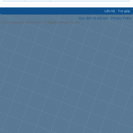
Liên hệ
Trợ giúp
Quy định và Nội quy
Privacy Policy
Forum software by XenForo™
|
Media embeds by s9e