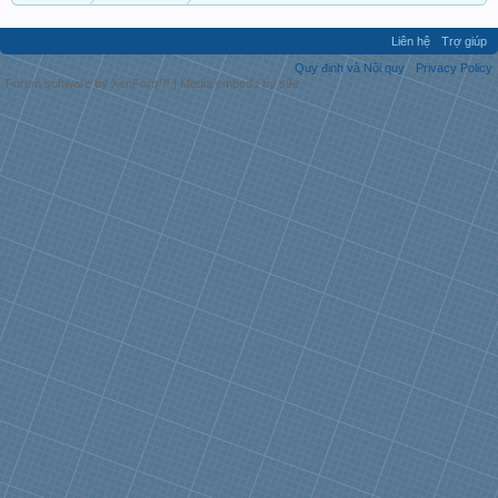
Liên hệ
Trợ giúp
Quy định và Nội quy
Privacy Policy
Forum software by XenForo™
|
Media embeds by s9e