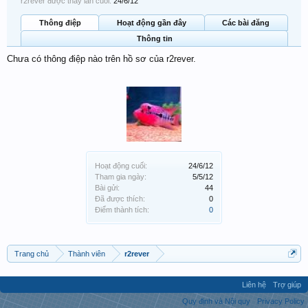
r2rever được thấy lần cuối:
24/6/12
Thông điệp
Hoạt động gần đây
Các bài đăng
Thông tin
Chưa có thông điệp nào trên hồ sơ của r2rever.
Hoạt động cuối:
24/6/12
Tham gia ngày:
5/5/12
Bài gửi:
44
Đã được thích:
0
Điểm thành tích:
0
Trang chủ
Thành viên
r2rever
Liên hệ
Trợ giúp
Quy định và Nội quy
Privacy Policy