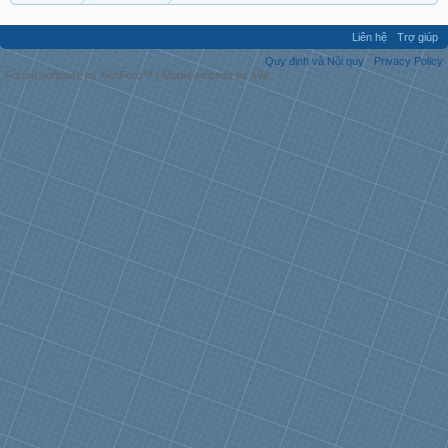
Liên hệ
Trợ giúp
Quy định và Nội quy
Privacy Policy
Forum software by XenForo™
|
Media embeds by s9e