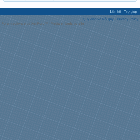
Liên hệ
Trợ giúp
Quy định và Nội quy
Privacy Policy
Forum software by XenForo™
|
Media embeds by s9e