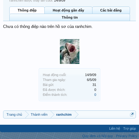
ranhchim được thấy lần cuối:
14/9/09
Thông điệp
Hoạt động gần đây
Các bài đăng
Thông tin
Chưa có thông điệp nào trên hồ sơ của ranhchim.
Hoạt động cuối:
14/9/09
Tham gia ngày:
6/5/09
Bài gửi:
31
Đã được thích:
0
Điểm thành tích:
0
Trang chủ
Thành viên
ranhchim
Liên hệ
Trợ giúp
Quy định và Nội quy
Privacy Policy