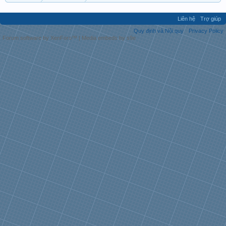
Liên hệ
Trợ giúp
Quy định và Nội quy
Privacy Policy
Forum software by XenForo™
|
Media embeds by s9e