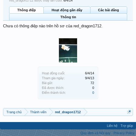
red_dragon1712 được thấy lần cuối:
6/4/14
Thông điệp
Hoạt động gần đây
Các bài đăng
Thông tin
Chưa có thông điệp nào trên hồ sơ của red_dragon1712.
Hoạt động cuối:
6/4/14
Tham gia ngày:
9/4/13
Bài gửi:
72
Đã được thích:
0
Điểm thành tích:
0
Trang chủ
Thành viên
red_dragon1712
Liên hệ
Trợ giúp
Quy định và Nội quy
Privacy Policy