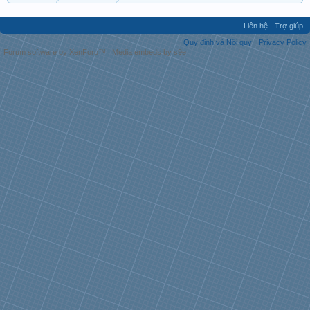
Liên hệ
Trợ giúp
Quy định và Nội quy
Privacy Policy
Forum software by XenForo™
|
Media embeds by s9e