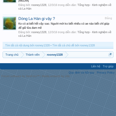
[MEDIA]
Đăng bởi:
rooney1328
,
12/3/16
trong diễn đàn:
Tổng hợp - Kinh nghiệm về
cá La Hán
Dòng La Hán gi vậy ?
Đăng
Ko có ai biết hết vậy sao. Người mới ko biết nhiêu có ae nào biết chỉ giúp
để giữ lửa đam mê
Đăng bởi:
rooney1328
,
12/3/16
trong diễn đàn:
Tổng hợp - Kinh nghiệm về
cá La Hán
Tìm tất cả nội dung bởi rooney1328
Tìm tất cả chủ đề bởi rooney1328
Trang chủ
Thành viên
rooney1328
Liên hệ
Trợ giúp
Quy định và Nội quy
Privacy Policy
Forum software by XenForo™
|
Media embeds by s9e