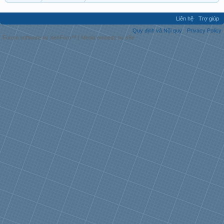
Liên hệ
Trợ giúp
Quy định và Nội quy
Privacy Policy
Forum software by XenForo™
|
Media embeds by s9e