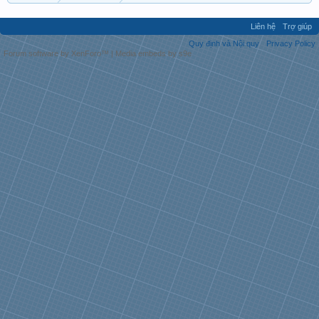
Liên hệ
Trợ giúp
Quy định và Nội quy
Privacy Policy
Forum software by XenForo™
|
Media embeds by s9e