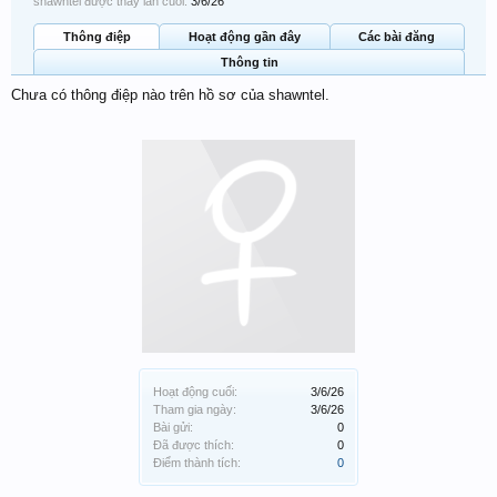
shawntel được thấy lần cuối:
3/6/26
Thông điệp
Hoạt động gần đây
Các bài đăng
Thông tin
Chưa có thông điệp nào trên hồ sơ của shawntel.
Hoạt động cuối:
3/6/26
Tham gia ngày:
3/6/26
Bài gửi:
0
Đã được thích:
0
Điểm thành tích:
0