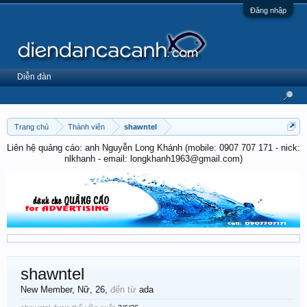
Đăng nhập
Diễn đàn
Trang chủ
Thành viên
shawntel
Liên hệ quảng cáo: anh Nguyễn Long Khánh (mobile: 0907 707 171 - nick:
nlkhanh - email: longkhanh1963@gmail.com)
shawntel
New Member
, Nữ, 26,
đến từ
ada