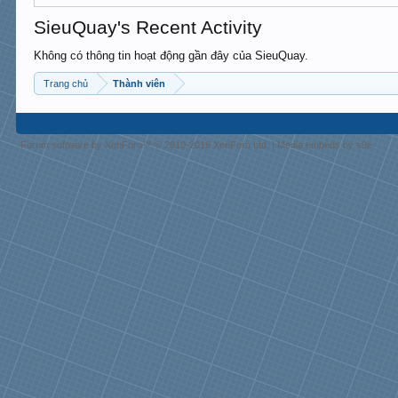
SieuQuay's Recent Activity
Không có thông tin hoạt động gần đây của SieuQuay.
Trang chủ
Thành viên
Forum software by XenForo™
© 2010-2018 XenForo Ltd.
|
Media embeds by s9e