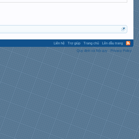
Liên hệ
Trợ giúp
Trang chủ
Lên đầu trang
Quy định và Nội quy
Privacy Policy