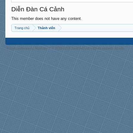
Diễn Đàn Cá Cảnh
This member does not have any content.
Trang chủ
Thành viên
Forum software by XenForo™
© 2010-2018 XenForo Ltd.
|
Media embeds by s9e