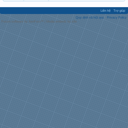
Liên hệ
Trợ giúp
Quy định và Nội quy
Privacy Policy
Forum software by XenForo™
|
Media embeds by s9e