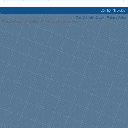
Liên hệ
Trợ giúp
Quy định và Nội quy
Privacy Policy
Forum software by XenForo™
|
Media embeds by s9e