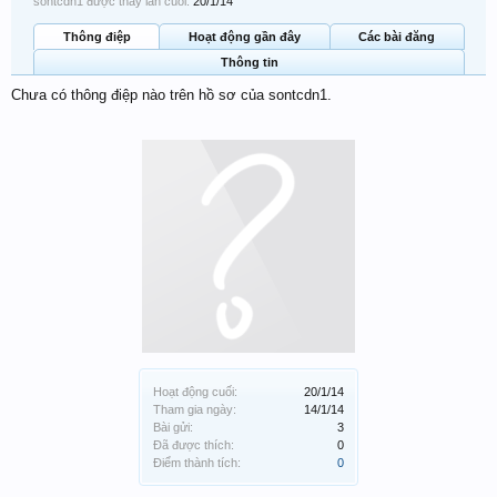
sontcdn1 được thấy lần cuối:
20/1/14
Thông điệp
Hoạt động gần đây
Các bài đăng
Thông tin
Chưa có thông điệp nào trên hồ sơ của sontcdn1.
Hoạt động cuối:
20/1/14
Tham gia ngày:
14/1/14
Bài gửi:
3
Đã được thích:
0
Điểm thành tích:
0