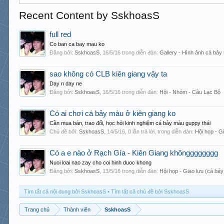
Recent Content by SskhoasS
full red
Co ban ca bay mau ko
Đăng bởi:
SskhoasS
,
16/5/16
trong diễn đàn:
Gallery - Hình ảnh cá bảy
sao không có CLB kiên giang vậy ta
Day n day ne
Đăng bởi:
SskhoasS
,
16/5/16
trong diễn đàn:
Hội - Nhóm - Câu Lạc Bộ
Có ai chơi cá bảy màu ở kiên giang ko
Cần mua bán, trao đổi, học hỏi kinh nghiệm cá bảy màu guppy thái
Chủ đề bởi:
SskhoasS
,
14/5/16
, 0 lần trả lời, trong diễn đàn:
Hội họp - G
Có a e nào ở Rạch Gía - Kiên Giang khôngggggggg
Nuoi loai nao zay cho coi hinh duoc khong
Đăng bởi:
SskhoasS
,
13/5/16
trong diễn đàn:
Hội họp - Giao lưu (cá bả
Tìm tất cả nội dung bởi SskhoasS
Tìm tất cả chủ đề bởi SskhoasS
Trang chủ
Thành viên
SskhoasS