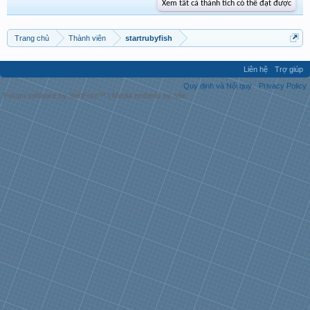
Xem tất cả thành tích có thể đạt được
Trang chủ
Thành viên
startrubyfish
Liên hệ
Trợ giúp
Quy định và Nội quy
Privacy Policy
Forum software by XenForo™
|
Media embeds by s9e