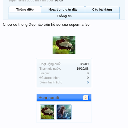
superman95 được thấy lần cuối:
3/7/09
Thông điệp
Hoạt động gần đây
Các bài đăng
Thông tin
Chưa có thông điệp nào trên hồ sơ của superman95.
Hoạt động cuối:
3/7/09
Tham gia ngày:
19/10/08
Bài gửi:
9
Đã được thích:
0
Điểm thành tích:
0
Đang theo dõi
2