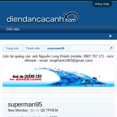
Đăng nhập
Diễn đàn
Trang chủ
Thành viên
superman95
Liên hệ quảng cáo: anh Nguyễn Long Khánh (mobile: 0907 707 171 - nick:
nlkhanh - email: longkhanh1963@gmail.com)
superman95
New Member
,
đến từ
Q6 TPHCM