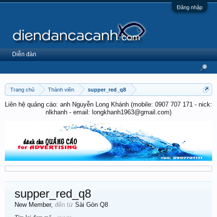
Đăng nhập
Diễn đàn
Trang chủ
Thành viên
supper_red_q8
Liên hệ quảng cáo: anh Nguyễn Long Khánh (mobile: 0907 707 171 - nick:
nlkhanh - email: longkhanh1963@gmail.com)
supper_red_q8
New Member
,
đến từ
Sài Gòn Q8