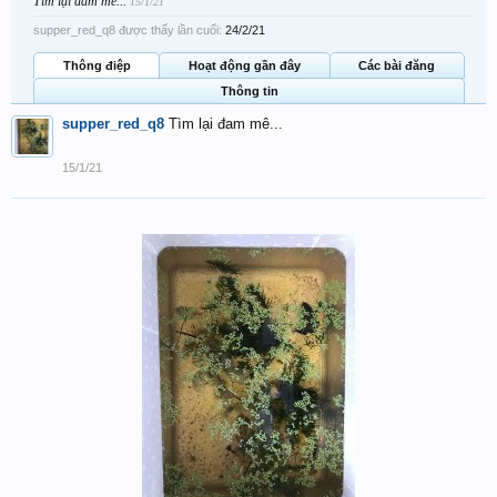
Tìm lại đam mê...
15/1/21
supper_red_q8 được thấy lần cuối:
24/2/21
Thông điệp
Hoạt động gần đây
Các bài đăng
Thông tin
supper_red_q8
Tìm lại đam mê...
15/1/21