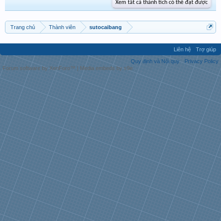
Xem tất cả thành tích có thể đạt được
Trang chủ
Thành viên
sutocaibang
Liên hệ
Trợ giúp
Quy định và Nội quy
Privacy Policy
Forum software by XenForo™
|
Media embeds by s9e