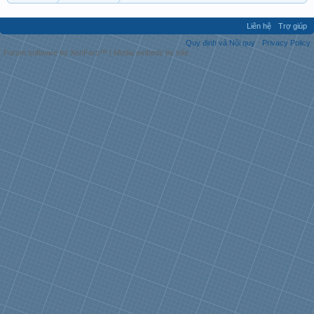
Liên hệ
Trợ giúp
Quy định và Nội quy
Privacy Policy
Forum software by XenForo™
|
Media embeds by s9e