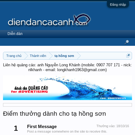
Đăng nhập
Diễn đàn
Trang chủ
Thành viên
tạ hồng sơn
Liên hệ quảng cáo: anh Nguyễn Long Khánh (mobile: 0907 707 171 - nick:
nlkhanh - email: longkhanh1963@gmail.com)
Điểm thưởng dành cho tạ hồng sơn
1
First Message
Thưởng vào:
18/10/16
Post a message somewhere on the site to receive this.