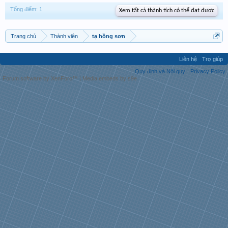
Tổng điểm: 1
Xem tất cả thành tích có thể đạt được
Trang chủ
Thành viên
tạ hồng sơn
Liên hệ
Trợ giúp
Quy định và Nội quy
Privacy Policy
Forum software by XenForo™
|
Media embeds by s9e