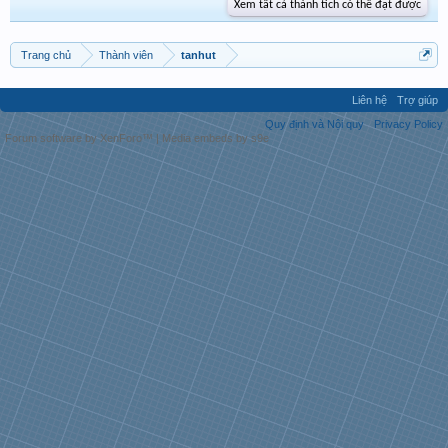
Xem tất cả thành tích có thể đạt được
Trang chủ
Thành viên
tanhut
Liên hệ
Trợ giúp
Quy định và Nội quy
Privacy Policy
Forum software by XenForo™
|
Media embeds by s9e