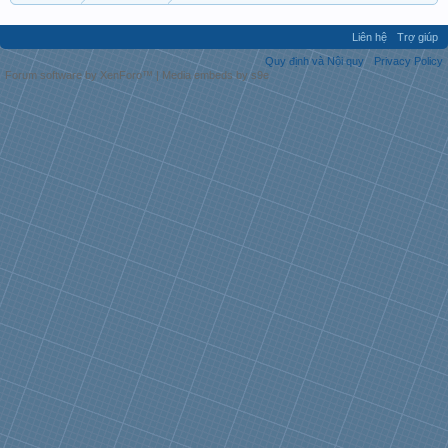
Liên hệ
Trợ giúp
Quy định và Nội quy
Privacy Policy
Forum software by XenForo™
|
Media embeds by s9e