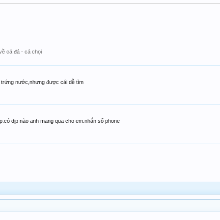
về cá đá - cá chọi
g trứng nước,nhưng được cái dễ tìm
 thấp.có dịp nào anh mang qua cho em.nhắn số phone