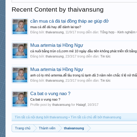
Recent Content by thaivansung
cần mua cá đá tại đồng tháp ae giúp đở
mua cá để đá hay để dành lai tạo?
Đăng bởi:
thaivansung
,
11/9/17
trong diễn đàn:
Tổng hợp - Kinh nghiệm 
Mua artemia tại Hồng Ngự
cá nuôi bằng trùn cỏ,cơm mẻ 10 ngày đầu tiên không phát triển tốt bằn
Đăng bởi:
thaivansung
,
23/3/17
trong diễn đàn:
Tin tức
Mua artemia tại Hồng Ngự
anh có lọ nhỏ artemia.đễ lâu trong tủ lạnh đã 3 năm nên chắc tỉ lệ nở
Đăng bởi:
thaivansung
,
21/3/17
trong diễn đàn:
Tin tức
Ca bat o vung nao ?
Ca bat o vung nao ?
Profile post by
thaivansung
for
Haiagf
,
16/3/17
Tìm tất cả nội dung bởi thaivansung
Tìm tất cả chủ đề bởi thaivansung
Trang chủ
Thành viên
thaivansung