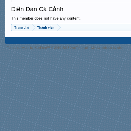
Diễn Đàn Cá Cảnh
This member does not have any content.
Trang chủ
Thành viên
Forum software by XenForo™
© 2010-2018 XenForo Ltd.
|
Media embeds by s9e