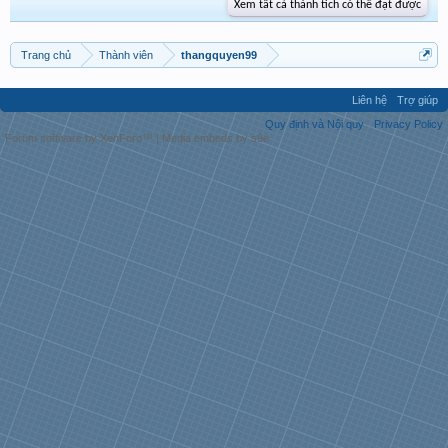
Xem tất cả thành tích có thể đạt được
Trang chủ
Thành viên
thangquyen99
Liên hệ
Trợ giúp
Quy định và Nội quy
Privacy Policy
Forum software by XenForo™
|
Media embeds by s9e