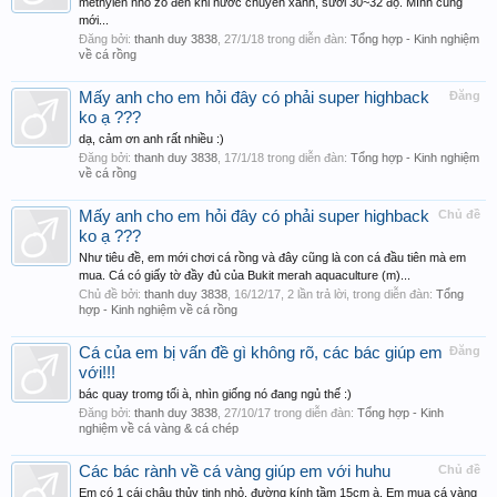
methylen nhỏ zô đến khi nước chuyển xanh, sưởi 30~32 độ. Mình cũng
mới...
Đăng bởi:
thanh duy 3838
,
27/1/18
trong diễn đàn:
Tổng hợp - Kinh nghiệm
về cá rồng
Mấy anh cho em hỏi đây có phải super highback
Đăng
ko ạ ???
dạ, cảm ơn anh rất nhiều :)
Đăng bởi:
thanh duy 3838
,
17/1/18
trong diễn đàn:
Tổng hợp - Kinh nghiệm
về cá rồng
Mấy anh cho em hỏi đây có phải super highback
Chủ đề
ko ạ ???
Như tiêu đề, em mới chơi cá rồng và đây cũng là con cá đầu tiên mà em
mua. Cá có giấy tờ đầy đủ của Bukit merah aquaculture (m)...
Chủ đề bởi:
thanh duy 3838
,
16/12/17
, 2 lần trả lời, trong diễn đàn:
Tổng
hợp - Kinh nghiệm về cá rồng
Cá của em bị vấn đề gì không rõ, các bác giúp em
Đăng
với!!!
bác quay tromg tối à, nhìn giống nó đang ngủ thế :)
Đăng bởi:
thanh duy 3838
,
27/10/17
trong diễn đàn:
Tổng hợp - Kinh
nghiệm về cá vàng & cá chép
Các bác rành về cá vàng giúp em với huhu
Chủ đề
Em có 1 cái chậu thủy tinh nhỏ, đường kính tầm 15cm à. Em mua cá vàng