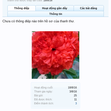
thanh thư được thấy lần cuối:
18/8/16
Thông điệp
Hoạt động gần đây
Các bài đăng
Thông tin
Chưa có thông điệp nào trên hồ sơ của thanh thư.
Hoạt động cuối:
18/8/16
Tham gia ngày:
3/8/16
Bài gửi:
25
Đã được thích:
11
Điểm thành tích:
3