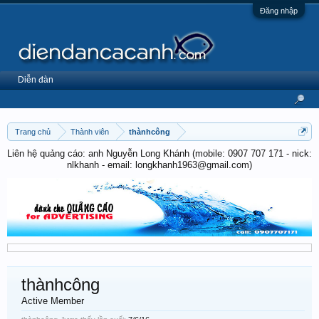
Đăng nhập
Diễn đàn
Trang chủ
Thành viên
thànhcông
Liên hệ quảng cáo: anh Nguyễn Long Khánh (mobile: 0907 707 171 - nick:
nlkhanh - email: longkhanh1963@gmail.com)
thànhcông
Active Member