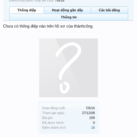
thànhcông được thấy lần cuối:
7/6/16
Thông điệp
Hoạt động gần đây
Các bài đăng
Thông tin
Chưa có thông điệp nào trên hồ sơ của thànhcông.
Hoạt động cuối:
7/6/16
Tham gia ngày:
27/12/08
Bài gửi:
209
Đã được thích:
0
Điểm thành tích:
16