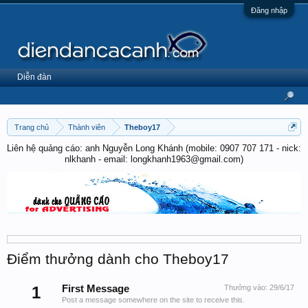
Đăng nhập
Diễn đàn
Trang chủ
Thành viên
Theboy17
Liên hệ quảng cáo: anh Nguyễn Long Khánh (mobile: 0907 707 171 - nick:
nlkhanh - email: longkhanh1963@gmail.com)
Điểm thưởng dành cho Theboy17
1
First Message
Thưởng vào:
29/6/17
Post a message somewhere on the site to receive this.