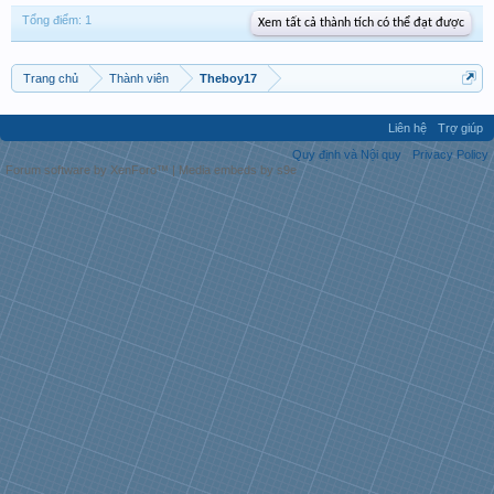
Tổng điểm: 1
Xem tất cả thành tích có thể đạt được
Trang chủ
Thành viên
Theboy17
Liên hệ
Trợ giúp
Quy định và Nội quy
Privacy Policy
Forum software by XenForo™
|
Media embeds by s9e