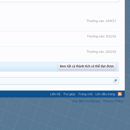
Thưởng vào:
24/9/17
Thưởng vào:
5/11/16
Thưởng vào:
26/2/16
Xem tất cả thành tích có thể đạt được
Liên hệ
Trợ giúp
Trang chủ
Lên đầu trang
Quy định và Nội quy
Privacy Policy