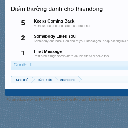
Điểm thưởng dành cho thiendong
5
Keeps Coming Back
30 messages posted. You must like it here!
2
Somebody Likes You
Somebody out there liked one of your messages. Keep posting like t
1
First Message
Post a message somewhere on the site to receive this.
Tổng điểm: 8
Trang chủ
Thành viên
thiendong
Forum software by XenForo™
© 2010-2018 XenForo Ltd.
|
Media embeds by s9e