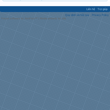
Liên hệ
Trợ giúp
Quy định và Nội quy
Privacy Policy
Forum software by XenForo™
|
Media embeds by s9e