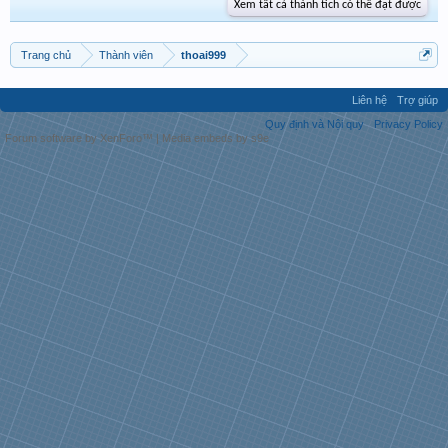
Xem tất cả thành tích có thể đạt được
Trang chủ
Thành viên
thoai999
Liên hệ
Trợ giúp
Quy định và Nội quy
Privacy Policy
Forum software by XenForo™
|
Media embeds by s9e