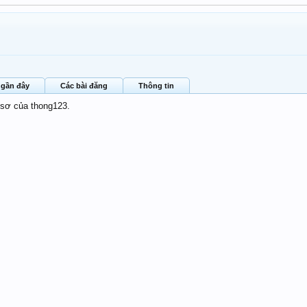
 gần đây
Các bài đăng
Thông tin
 sơ của thong123.