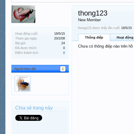
thong123
New Member
thong123 được thấy lần cuối:
18/5/15
Hoạt động cuối:
18/5/15
Thông điệp
Hoạt động
Tham gia ngày:
20/2/08
Bài gửi:
24
Chưa có thông điệp nào trên hồ
Đã được thích:
0
Điểm thành tích:
0
Người theo dõi
1
Chia sẻ trang này