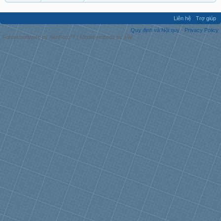
Liên hệ
Trợ giúp
Quy định và Nội quy
Privacy Policy
Forum software by XenForo™
|
Media embeds by s9e