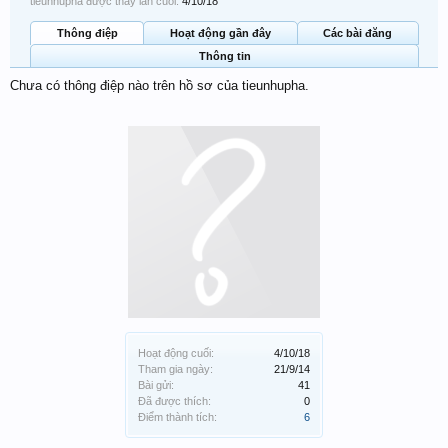
tieunhupha được thấy lần cuối:
4/10/18
Thông điệp
Hoạt động gần đây
Các bài đăng
Thông tin
Chưa có thông điệp nào trên hồ sơ của tieunhupha.
Hoạt động cuối:
4/10/18
Tham gia ngày:
21/9/14
Bài gửi:
41
Đã được thích:
0
Điểm thành tích:
6