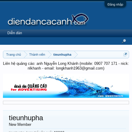
Đăng nhập
Diễn đàn
Trang chủ
Thành viên
tieunhupha
Liên hệ quảng cáo: anh Nguyễn Long Khánh (mobile: 0907 707 171 - nick:
nlkhanh - email: longkhanh1963@gmail.com)
tieunhupha
New Member