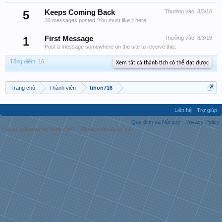
5
Keeps Coming Back
Thưởng vào:
8/3/16
30 messages posted. You must like it here!
1
First Message
Thưởng vào:
8/3/16
Post a message somewhere on the site to receive this.
Tổng điểm: 16
Xem tất cả thành tích có thể đạt được
Trang chủ
Thành viên
tihon716
Liên hệ
Trợ giúp
Quy định và Nội quy
Privacy Policy
Forum software by XenForo™
|
Media embeds by s9e