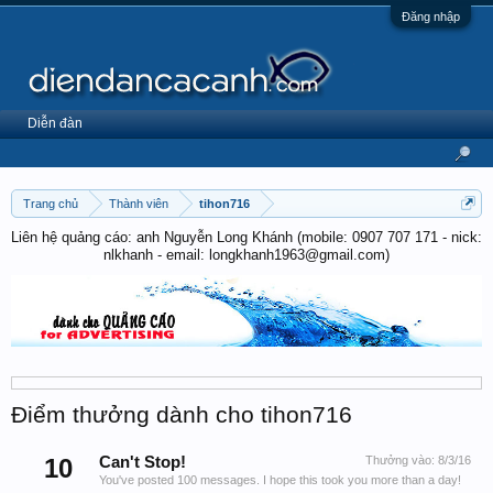
Đăng nhập
Diễn đàn
Trang chủ
Thành viên
tihon716
Liên hệ quảng cáo: anh Nguyễn Long Khánh (mobile: 0907 707 171 - nick:
nlkhanh - email: longkhanh1963@gmail.com)
Điểm thưởng dành cho tihon716
10
Can't Stop!
Thưởng vào:
8/3/16
You've posted 100 messages. I hope this took you more than a day!