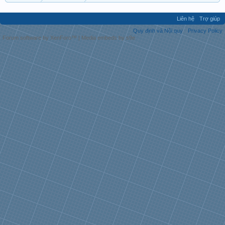
Liên hệ
Trợ giúp
Quy định và Nội quy
Privacy Policy
Forum software by XenForo™
|
Media embeds by s9e