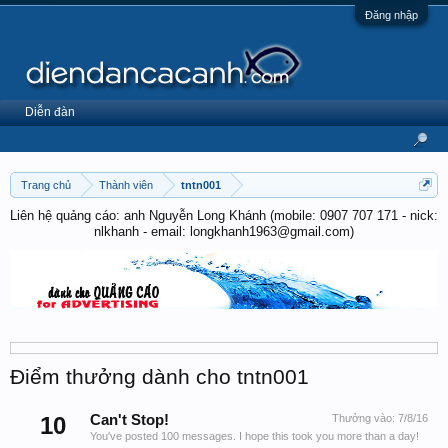
Đăng nhập
Diễn đàn
Trang chủ
Thành viên
tntn001
Liên hệ quảng cáo: anh Nguyễn Long Khánh (mobile: 0907 707 171 - nick:
nlkhanh - email: longkhanh1963@gmail.com)
Điểm thưởng dành cho tntn001
10
Can't Stop!
Thưởng vào:
7/8/16
You've posted 100 messages. I hope this took you more than a day!