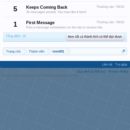
5
Keeps Coming Back
Thưởng vào:
7/8/16
30 messages posted. You must like it here!
1
First Message
Thưởng vào:
7/8/16
Post a message somewhere on the site to receive this.
Tổng điểm: 16
Xem tất cả thành tích có thể đạt được
Trang chủ
Thành viên
tntn001
Liên hệ
Trợ giúp
Quy định và Nội quy
Privacy Policy
Forum software by XenForo™
|
Media embeds by s9e