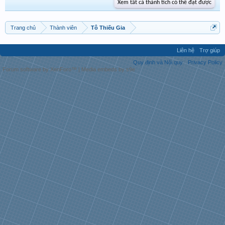
Xem tất cả thành tích có thể đạt được
Trang chủ
Thành viên
Tô Thiếu Gia
Liên hệ
Trợ giúp
Quy định và Nội quy
Privacy Policy
Forum software by XenForo™
|
Media embeds by s9e