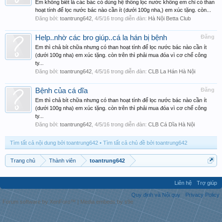
Em không biết là các bác có dùng hệ thống lọc nước không em chỉ có than
hoạt tính để lọc nước bác nào cần ít (dưới 100g nha,) em xúc tặng. còn...
Đăng bởi:
toantrung642
,
4/5/16
trong diễn đàn:
Hà Nội Betta Club
Help..nhờ các bro giúp..cá la hán bị bệnh
Đăng
Em thì chả bít chữa nhưng có than hoạt tính để lọc nước bác nào cần ít
(dưới 100g nha) em xúc tặng. còn trên thì phải mua đóa vì cơ chế công
ty...
Đăng bởi:
toantrung642
,
4/5/16
trong diễn đàn:
CLB La Hán Hà Nội
Bệnh của cá dĩa
Đăng
Em thì chả bít chữa nhưng có than hoạt tính để lọc nước bác nào cần ít
(dưới 100g nha) em xúc tặng. còn trên thì phải mua đóa vì cơ chế công
ty...
Đăng bởi:
toantrung642
,
4/5/16
trong diễn đàn:
CLB Cá Dĩa Hà Nội
Tìm tất cả nội dung bởi toantrung642
Tìm tất cả chủ đề bởi toantrung642
Trang chủ
Thành viên
toantrung642
Liên hệ
Trợ giúp
Quy định và Nội quy
Privacy Policy
Forum software by XenForo™
|
Media embeds by s9e