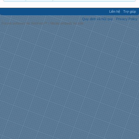
Liên hệ
Trợ giúp
Quy định và Nội quy
Privacy Policy
Forum software by XenForo™
|
Media embeds by s9e